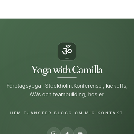
ॐ
Yoga with Camilla
Företagsyoga i Stockholm.
Konferenser, kickoffs,
AWs och teambuilding, hos er.
HEM
·
TJÄNSTER
·
BLOGG
·
OM MIG
·
KONTAKT