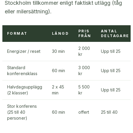
Stockholm tillkommer enligt faktiskt utlägg (tåg
eller milersättning).
PRIS
ANTAL
FORMAT
LÄNGD
FRÅN
DELTAGARE
2 000
Energizer / reset
30 min
Upp till 25
kr
Standard
3 000
60 min
Upp till 25
konferensklass
kr
Halvdagsupplägg
2 x 45
5 500
Upp till 25
(2 klasser)
min
kr
Stor konferens
(25 till 40
60 min
offert
25 till 40
personer)