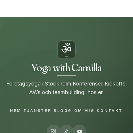
ॐ
Yoga with Camilla
Företagsyoga i Stockholm.
Konferenser, kickoffs,
AWs och teambuilding, hos er.
HEM
·
TJÄNSTER
·
BLOGG
·
OM MIG
·
KONTAKT