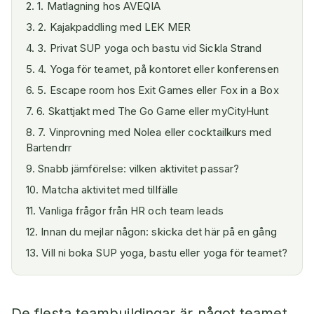
2
.
1. Matlagning hos AVEQIA
3
.
2. Kajakpaddling med LEK MER
4
.
3. Privat SUP yoga och bastu vid Sickla Strand
5
.
4. Yoga för teamet, på kontoret eller konferensen
6
.
5. Escape room hos Exit Games eller Fox in a Box
7
.
6. Skattjakt med The Go Game eller myCityHunt
8
.
7. Vinprovning med Nolea eller cocktailkurs med
Bartendrr
9
.
Snabb jämförelse: vilken aktivitet passar?
10
.
Matcha aktivitet med tillfälle
11
.
Vanliga frågor från HR och team leads
12
.
Innan du mejlar någon: skicka det här på en gång
13
.
Vill ni boka SUP yoga, bastu eller yoga för teamet?
De flesta teambuildingar är något teamet