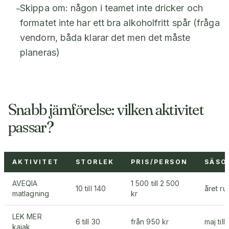
Skippa om: någon i teamet inte dricker och
–
formatet inte har ett bra alkoholfritt spår (fråga
vendorn, båda klarar det men det måste
planeras)
Snabb jämförelse: vilken aktivitet
passar?
AKTIVITET
STORLEK
PRIS/PERSON
SÄSO
AVEQIA
1 500 till 2 500
10 till 140
året ru
matlagning
kr
LEK MER
6 till 30
från 950 kr
maj till
kajak