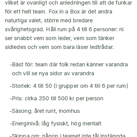
vilket är ovanligt och anledningen till att de funkar
för ett helt team. Fox in a Box är det andra
naturliga valet, större med bredare
svårighetsgrad. Håll rum på 4 till 6 personer: ni
ser snabbt vem som leder, vem som tänker
sidledes och vem som bara läser ledtrådar.
Bäst för: team där folk redan känner varandra
–
och vill se nya sidor av varandra
Storlek: 4 till 50 (i grupper om 4 till 6 per rum)
–
Pris: cirka 350 till 500 kr per person
–
Säsong: året runt, inomhus
–
Energinivå: låg fysiskt, hög mentalt
–
Skippa om: någon i teamet inte tål instängda
–