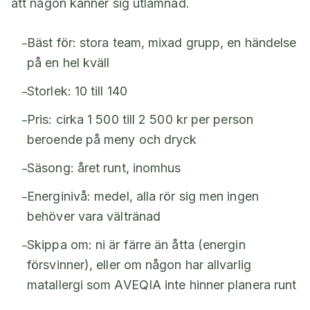
att någon känner sig utlämnad.
Bäst för: stora team, mixad grupp, en händelse
–
på en hel kväll
Storlek: 10 till 140
–
Pris: cirka 1 500 till 2 500 kr per person
–
beroende på meny och dryck
Säsong: året runt, inomhus
–
Energinivå: medel, alla rör sig men ingen
–
behöver vara vältränad
Skippa om: ni är färre än åtta (energin
–
försvinner), eller om någon har allvarlig
matallergi som AVEQIA inte hinner planera runt